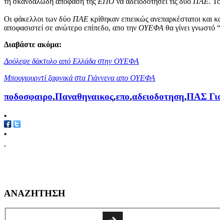
τη σκανδαλώδη απόφαση της
ΕΠΟ
να αδειοδοτήσει τις δύο
ΠΑΕ
. Τ
Οι φάκελλοι των δύο
ΠΑΕ
κρίθηκαν επιεικώς ανεπαρκέστατοι και κα
αποφασιστεί σε ανώτερο επίπεδο, απο την
ΟΥΕΦΑ
θα γίνει γνωστό 
Διαβάστε ακόμα:
Δούλεψε δάκτυλο από Ελλάδα στην ΟΥΕΦΑ
Μπουγιουρντί ξαφνικά στα Γιάννενα απο ΟΥΕΦΑ
ποδοσφαιρο
,
Παναθηναικος
,
επο
,
αδειοδοτηση
,
ΠΑΣ Γι
•
•
ΑΝΑΖΗΤΗΣΗ