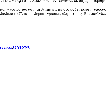
ον ΠΑΣ να βγει στην
Ευρώπη
και τον
Παναθηναϊκό
δίχως περιορισμού
τόπιν τούτου έως αυτή τη στιγμή επί της ουσίας δεν ισχύει η απόφασ
“διαδικαστικά”, όχι με δημοσιογραφικές πληροφορίες. Θα επανέλθω.
αννενα
,
ΟΥΕΦΑ