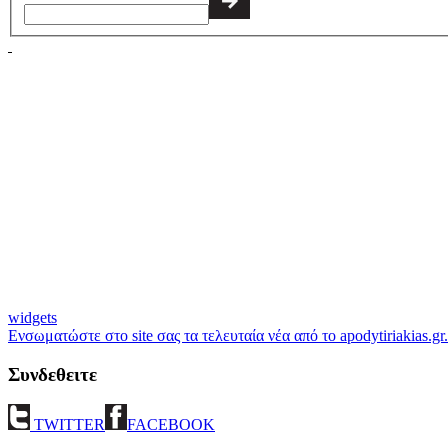
widgets
Ενσωματώστε στο site σας τα τελευταία νέα από το apodytiriakias.gr.
Συνδεθειτε
TWITTER
FACEBOOK