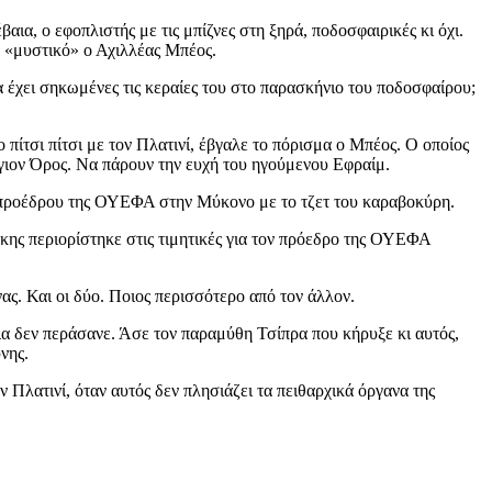
ια, ο εφοπλιστής με τις μπίζνες στη ξηρά, ποδοσφαιρικές κι όχι.
ο «μυστικό» ο Αχιλλέας Μπέος.
 έχει σηκωμένες τις κεραίες του στο παρασκήνιο του ποδοσφαίρου;
πίτσι πίτσι με τον Πλατινί, έβγαλε το πόρισμα ο Μπέος. Ο οποίος
 Άγιον Όρος. Να πάρουν την ευχή του ηγούμενου Εφραίμ.
του προέδρου της ΟΥΕΦΑ στην Μύκονο με το τζετ του καραβοκύρη.
κης περιορίστηκε στις τιμητικές για τον πρόεδρο της ΟΥΕΦΑ
νας. Και οι δύο. Ποιος περισσότερο από τον άλλον.
α δεν περάσανε. Άσε τον παραμύθη Τσίπρα που κήρυξε κι αυτός,
νης.
Πλατινί, όταν αυτός δεν πλησιάζει τα πειθαρχικά όργανα της