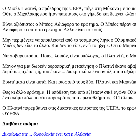
Ο Μισέλ Πλατινί, ο πρόεδρος της UEFA, πήγε στη Μύκονο με το ιδιω
Ούτε ο Μιχαλάκης που ήταν παικταράς στο γήπεδο και δείχνει κλάση
Είναι αξιόπιστος ο Μπέος; Αδιάφορο το ερώτημα. Ο Μπέος πέραν απ
Αδιάφορο κι αυτό το ερώτημα. Άλλο είναι το κουίζ.
Μην περιμένετε να αποκλειστεί από το τσάμπιονς ληγκ ο Ολυμπιακός
Μπέος δεν είπε το άλλο. Και δεν το είπε, ενώ το ήξερε. Ότι ο Μαρ
Να σοβαρευτούμε. Ποιος, λοιπόν, είναι υπόλογος, ο Πλατινί ή, ο 
Μόνον για μια δωρεάν αεροπορική μετακίνηση ο Πλατινί έκανε αβα
δημόσιες σχέσεις ή, του έκανε... διακριτικά κι ένα αντάξιο του αξιώ
Ερωτήματα είναι αυτά. Και ποιος από τους δύο, Πλατινί και Μαρινάκ
Θες κι άλλο ερώτημα; Η υπόθεση του υπό εξέτασιν σικέ αγώνα Ολυ
ένα ακόμα πόλεμο στο παρακράτος του πρωταθλήματος. Ο Τσίπρας μ' 
Ο Πλατινί παρεμβαίνει στις δικαστικές επιτροπές της UEFA, το ερώ
ΟΥΕΦΑ.
Διαβάστε ακόμα:
Δικαίωμα στη... δωροδοκία έχει και η Αλβανία