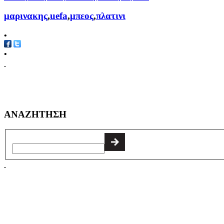
μαρινακης
,
uefa
,
μπεος
,
πλατινι
•
•
ΑΝΑΖΗΤΗΣΗ