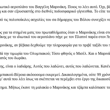
τικό αεροπλάνο του Βαγγέλη Μαρινάκη. Ποιος το λέει αυτό. Όχι, βέβα
 και σαν εξουσιαστής στο διεθνές ποδοσφαιρικό γίγνεσθαι. Το είπε τ
ό τις πολυποίκιλες ασχολίες του σα δήμαρχος του Βόλου συνεχίζει να
 για τα στημένα ματς του πρωταθλήματος όταν ο Μαρινάκης είναι στο 
ινάκης με το ιδιωτικό του αεροπλάνο πήγε με τον Πλατινί παρέα στον
Μαρινάκης, αν βέβαια δεχθούμε την πληροφορία για το πριβέ ταξίδι 
βά την τιμωρία του Ολυμπιακού; Τόσο φθηνός ο Μισέλ. Και ο Μαρινά
ματός του δωράκι.
ης, είναι ο λαδιάρης. Αυτός που λαδώνει, αυτός που λαδώνεται. Κανέ
μπιακού-Βέροια ακόοοοομα εκκρεμεί. Δικαιολογημένα, ούτε 99 χρόνι
αυτά που λέει ίσως να σκέπτεται να περέμβει στο έργο της δικαιοσύ
τημα. Μήπως έκανε τη μαλακία ο Μαρινάκης και τζάμπα καλόπιασε τον 