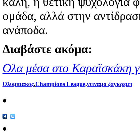
καλή, η θετική ψυχολογία φ
ομάδα, αλλά στην αντίδρασή
ανάποδα.
Διαβάστε ακόμα:
Ολα μέσα στο Καραϊσκάκη γ
Ολυμπιακος
,
Champions League
,
ντιναμο ζαγκρεμπ
•
•