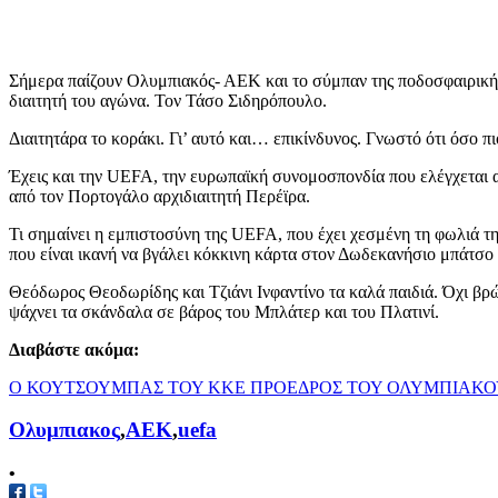
Σήμερα παίζουν Ολυμπιακός- ΑΕΚ και το σύμπαν της ποδοσφαιρικής
διαιτητή του αγώνα. Τον Τάσο Σιδηρόπουλο.
Διαιτητάρα το κοράκι. Γι’ αυτό και… επικίνδυνος. Γνωστό ότι όσο πι
Έχεις και την UEFA, την ευρωπαϊκή συνομοσπονδία που ελέγχεται 
από τον Πορτογάλο αρχιδιαιτητή Περέϊρα.
Τι σημαίνει η εμπιστοσύνη της UEFA, που έχει χεσμένη τη φωλιά τ
που είναι ικανή να βγάλει κόκκινη κάρτα στον Δωδεκανήσιο μπάτσο
Θεόδωρος Θεοδωρίδης και Τζιάνι Ινφαντίνο τα καλά παιδιά. Όχι βρ
ψάχνει τα σκάνδαλα σε βάρος του Μπλάτερ και του Πλατινί.
Διαβάστε ακόμα:
Ο ΚΟΥΤΣΟΥΜΠΑΣ ΤΟΥ ΚΚΕ ΠΡΟΕΔΡΟΣ ΤΟΥ ΟΛΥΜΠΙΑΚΟ
Ολυμπιακος
,
ΑΕΚ
,
uefa
•