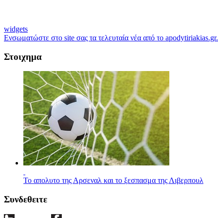
widgets
Ενσωματώστε στο site σας τα τελευταία νέα από το apodytiriakias.gr.
Στοιχημα
Το απολυτο της Αρσεναλ και το ξεσπασμα της Λιβερπουλ
Συνδεθειτε