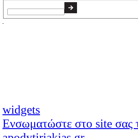
widgets
Ενσωματώστε στο site σας τ
apodytiriakias.gr.