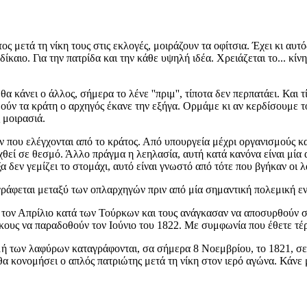
ς μετά τη νίκη τους στις εκλογές, μοιράζουν τα οφίτσια. Έχει κι αυτό
ίκαιο. Για την πατρίδα και την κάθε υψηλή ιδέα. Χρειάζεται το... κί
α κάνει ο άλλος, σήμερα το λένε ''πριμ'', τίποτα δεν περπατάει. Και 
ύν τα κράτη ο αρχηγός έκανε την εξήγα. Ορμάμε κι αν κερδίσουμε τόσ
 μοιρασιά.
που ελέγχονται από το κράτος. Από υπουργεία μέχρι οργανισμούς κα
ιχθεί σε θεσμό. Άλλο πράγμα η λεηλασία, αυτή κατά κανόνα είναι μί
ξα δεν γεμίζει το στομάχι, αυτό είναι γνωστό από τότε που βγήκαν οι
ράφεται μεταξύ των οπλαρχηγών πριν από μία σημαντική πολεμική εν
τον Απρίλιο κατά των Τούρκων και τους ανάγκασαν να αποσυρθούν στ
ους να παραδοθούν τον Ιούνιο του 1822. Με συμφωνία που έθετε τέ
νομή των λαφύρων καταγράφονται, σα σήμερα 8 Νοεμβρίου, το 1821, 
α κονομήσει ο απλός πατριώτης μετά τη νίκη στον ιερό αγώνα. Κάνε μ