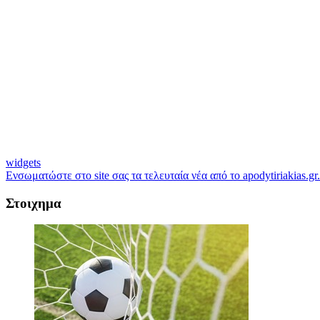
widgets
Ενσωματώστε στο site σας τα τελευταία νέα από το apodytiriakias.gr.
Στοιχημα