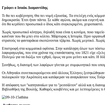
Γράφει ο Ισαάκ Διαμαντίδης
Τι θα πει κυβέρνηση; Θα πει νομή εξουσίας. Τα στελέχη ενός κόμματο
δημοκρατία. Έτσι ήταν πάντα. Σε κάθε αγώνα, ακόμα και ευγενή και δ
ότι θα κερδίσει προσωπικά ο ίδιος κάτι συγκεκριμένο, χειροπιαστό.
Χωρίς προσωπικό κίνητρο, δηλαδή ποια είναι η κονόμα, ποιο ταμείο θ
κανέναν που θα μπει στο κόλπο. Μάρτυρας η Ιστορία. Πριν οργανωθο
στρατούς τα φανταράκια σκοτώνονται τζάμπα. Χωρίς μερτικό. Χωρίς
Επιστροφή στα κομματικά οφίτσια. Στην κατάληψη όλων των πόστων 
λαφυραγωγίας, που στα χρόνια της επανάστασης του 1821 είχε εξελ
Πολεμώ για να διώξω τον εχθρό, όμως να μου μείνει και κάτι. Η δό
Συνήθως, η διανομή των λαφύρων γίνεται με συμφωνητικό που υπογ
Οι Αθηναίοι συνεπικουρούμενοι από άλλους Έλληνες ξεσηκώθηκαν 
πολιορκούν την Ακρόπολη και κατάφεραν να αναγκάσουν τους Τούρκ
Η απόφαση των ''καπηταναίων για το ''ρεσσάλτον'' αλλά και η δια
Βιβλιοθήκη της Βουλής. Καθαρές κουβέντες και με λεπτομέρειες τι θ