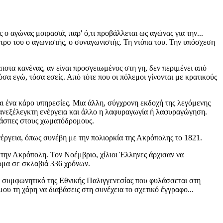
ς ο αγώνας μοιρασιά, παρ' ό,τι προβάλλεται ως αγώνας για την...
νητρο του ο αγωνιστής, ο συναγωνιστής. Τη ντόπα του. Την υπόσχεση
τίποτα κανένας, αν είναι προσγειωμένος στη γη, δεν περιμένει από
α εγώ, τόσα εσείς. Από τότε που οι πόλεμοι γίνονται με κρατικούς
ι ένα κάρο υπηρεσίες. Μια άλλη, σύγχρονη εκδοχή της λεγόμενης
α ανεξέλεγκτη ενέργεια και άλλο η λαφυραγωγία ή λαφυραγώγηση.
 λάσπες στους χωματόδρομους.
έργεια, όπως συνέβη με την πολιορκία της Ακρόπολης το 1821.
ην Ακρόπολη. Τον Νοέμβριο, χίλιοι Έλληνες άρχισαν να
ρμα σε σκλαβιά 336 χρόνων.
σε συμφωνητικό της Εθνικής Παλιγγενεσίας που φυλάσσεται στη
ου τη χάρη να διαβάσεις στη συνέχεια το σχετικό έγγραφο...