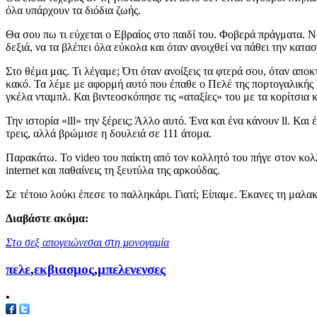
όλα υπάρχουν τα διόδια ζωής.
Θα σου πω τι εύχεται ο Εβραίος στο παιδί του. Φοβερά πράγματα. Να
δεξιά, να τα βλέπει όλα εύκολα και όταν ανοιχθεί να πάθει την κα
Στο θέμα μας. Τι λέγαμε; Ότι όταν ανοίξεις τα φτερά σου, όταν απ
κακό. Τα λέμε με αφορμή αυτό που έπαθε ο Πελέ της πορτογαλικής 
γκέλα νταμπλ. Και βιντεοσκόπησε τις «αταξίες» του με τα κορίτσια κ
Την ιστορία «lll» την ξέρεις; Άλλο αυτό. Ένα και ένα κάνουν ll. Και
τρεις, αλλά βρώμισε η δουλειά σε 111 άτομα.
Παρακάτω. Το video του παίκτη από τον κολλητό του πήγε στον κολλ
internet και παθαίνεις τη ξευτύλα της αρκούδας.
Σε τέτοιο λούκι έπεσε το παλληκάρι. Γιατί; Είπαμε. Έκανες τη μαλα
Διαβάστε ακόμα:
Στο σεξ απογειώνεσαι στη μονογαμία
πελε
,
εκβιασμος
,
μπελενενσες
•