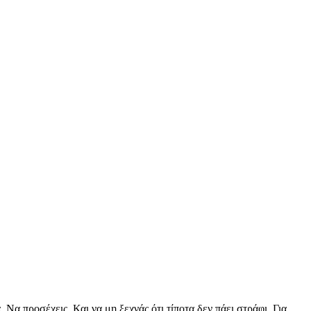
 Να προσέχεις. Και να μη ξεχνάς ότι τίποτα δεν πάει στράφι. Για