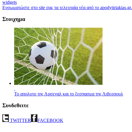
widgets
Ενσωματώστε στο site σας τα τελευταία νέα από το apodytiriakias.gr.
Στοιχημα
Το απολυτο της Αρσεναλ και το ξεσπασμα της Λιβερπουλ
Συνδεθειτε
TWITTER
FACEBOOK