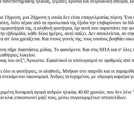
 πανεπιστημιακής ηλικίας, γεμάτες δροσιά και σεξουαλική απειρία, κά
 19χρονη, μια 20χρονη η οποία δεν είναι επαγγελματίας πόρνη. Ένα 
 πόλη, διότι πέραν από τα προσωπικά της έξοδα την επιβαρύνουν τα δίδ
υμφοιτήτριά της, η αληθινή φοιτήτρια, όχι αυτή που παριστάνει την φοι
ν εβδομάδα, κάθε δέκα ημέρες, αυτό παίζει. Δεν αποκλείεται, αν σηκώ
απ' όσα χρειάζεται. Και στους γονείς της, τους οποίους βοηθάει οικο
όρνη πήρε διαστάσεις μόδας. Το φαινόμενο. Και στις ΗΠΑ και σ' όλες
μαθήτριες λυκείου.
τριας του σεξ''; Άγνωστο. Εφιαλτικοί οι υπολογισμοί σε αριθμούς από 
 όλο οι φοιτήτριες, οι αληθινές. Μπήκαν στο παιχνίδι και οι παραμύθ
λά στεκάμενου οικονομικά. Άνδρες πετυχημένοι, με σίγουρη καριέρα
ιμένη δυναμική αγορά ανδρών ηλικίας 40-60 χρονών, που δεν λένε “ό
ένα κλικ επικοινωνεί μαζί τους, μέσω συγκεκριμένων ιστοσελίδων.