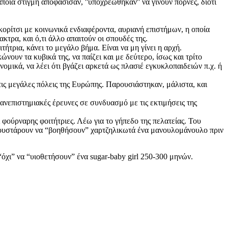
ποια στιγμή αποφάσισαν, ''υποχρεώθηκαν'' να γίνουν πόρνες, διότι
κορίτσι με κοινωνικά ενδιαφέροντα, αυριανή επιστήμων, η οποία
ακτρα, και ό,τι άλλο απαιτούν οι σπουδές της.
τήτρια, κάνει το μεγάλο βήμα. Είναι να μη γίνει η αρχή.
νουν τα κυβικά της, να παίζει και με δεύτερο, ίσως και τρίτο
νομικά, να λέει ότι βγάζει αρκετά ως πλασιέ εγκυκλοπαιδειών π.χ. ή
 τις μεγάλες πόλεις της Ευρώπης. Παρουσιάστηκαν, μάλιστα, και
πανεπιστημιακές έρευνες σε συνδυασμό με τις εκτιμήσεις της
ι φούρναρης φοιτήτριες. Λέω για το γήπεδο της πελατείας. Του
 γουστάρουν να “βοηθήσουν” χαρτζηλικωτά ένα μανουλομάνουλο πριν
χι” να “υιοθετήσουν” ένα sugar-baby girl 250-300 μηνών.