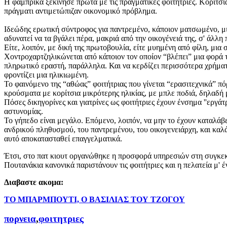
Η φάμπρικα ξεκίνησε πρώτα με τις πραγματικές φοιτήτριες. Κορίτσια
πράγματι αντιμετώπιζαν οικονομικό πρόβλημα.
Ιδεώδης ερωτική σύντροφος για παντρεμένο, κάποιον ματσωμένο, μια
αδυνατεί να τα βγάλει πέρα, μακριά από την οικογένειά της, σ' άλλη
Είτε, λοιπόν, με δική της πρωτοβουλία, είτε μυημένη από φίλη, μια σ
Χοντροχαρτζηλικώνεται από κάποιον τον οποίον “βλέπει” μια φορά τη
πληρωτικό εραστή, παράλληλα. Και να κερδίζει περισσότερα χρήματα 
φροντίζει μια ηλικιωμένη.
Το φαινόμενο της “αθώας” φοιτήτριας που γίνεται “ερασιτεχνικά” π
κρούσματα με κορίτσια μικρότερης ηλικίας, με μπλε ποδιά, δηλαδή 
Πόσες δικηγορίνες και γιατρίνες ως φοιτήτριες έχουν ένσημα ''εργά
αστυνομίας.
Το γήπεδο είναι μεγάλο. Επόμενο, λοιπόν, να μην το έχουν καταλάβει
ανδρικού πληθυσμού, του παντρεμένου, του οικογενειάρχη, και κα
αυτό αποκατασταθεί επαγγελματικά.
Έτσι, στο πατ κιουτ οργανώθηκε η προσφορά υπηρεσιών στη συγκεκρ
Πουτανάκια κανονικά παριστάνουν τις φοιτήτριες και η πελατεία μ' 
Διαβαστε ακομα:
ΤΟ ΜΠΑΡΜΠΟΥΤΙ, Ο ΒΑΣΙΛΙΑΣ ΤΟΥ ΤΖΟΓΟΥ
πορνεια
,
φοιτητριες