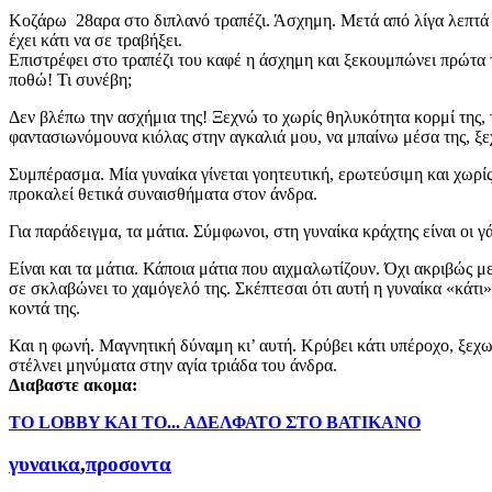
Κοζάρω 28αρα στο διπλανό τραπέζι. Άσχημη. Μετά από λίγα λεπτά σ
έχει κάτι να σε τραβήξει.
Επιστρέφει στο τραπέζι του καφέ η άσχημη και ξεκουμπώνει πρώτα τ
ποθώ! Τι συνέβη;
Δεν βλέπω την ασχήμια της! Ξεχνώ το χωρίς θηλυκότητα κορμί της, 
φαντασιωνόμουνα κιόλας στην αγκαλιά μου, να μπαίνω μέσα της, ξ
Συμπέρασμα. Μία γυναίκα γίνεται γοητευτική, ερωτεύσιμη και χωρίς 
προκαλεί θετικά συναισθήματα στον άνδρα.
Για παράδειγμα, τα μάτια. Σύμφωνοι, στη γυναίκα κράχτης είναι οι γάμ
Είναι και τα μάτια. Κάποια μάτια που αιχμαλωτίζουν. Όχι ακριβώς 
σε σκλαβώνει το χαμόγελό της. Σκέπτεσαι ότι αυτή η γυναίκα «κάτι» 
κοντά της.
Και η φωνή. Μαγνητική δύναμη κι’ αυτή. Κρύβει κάτι υπέροχο, ξεχω
στέλνει μηνύματα στην αγία τριάδα του άνδρα.
Διαβαστε ακομα:
ΤΟ LOBBY ΚΑΙ ΤΟ... ΑΔΕΛΦΑΤΟ ΣΤΟ ΒΑΤΙΚΑΝΟ
γυναικα
,
προσοντα