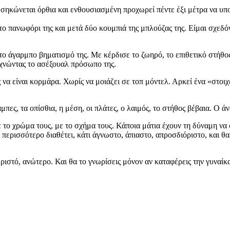
ηκώνεται όρθια και ενθουσιασμένη προχωρεί πέντε έξι μέτρα να υποδ
ο πανωφόρι της και μετά δύο κουμπιά της μπλούζας της. Είμαι σχεδόν
το άγαρμπο βηματισμό της. Με κέρδισε το ζωηρό, το επιθετικό στήθο
εχνώντας το ασέξουαλ πρόσωπο της.
να είναι κορμάρα. Χωρίς να μοιάζει σε τοπ μόντελ. Αρκεί ένα «στοιχε
πες, τα οπίσθια, η μέση, οι πλάτες, ο λαιμός, το στήθος βέβαια. Ο άνδ
με το χρώμα τους, με το σχήμα τους. Κάποια μάτια έχουν τη δύναμη να
περισσότερο διαθέτει, κάτι άγνωστο, άπιαστο, απροσδιόριστο, και θα 
ριστό, ανώτερο. Και θα το γνωρίσεις μόνον αν καταφέρεις την γυναί