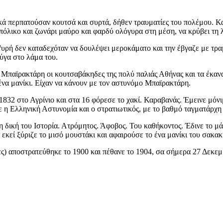
τικά περπατούσαν κουτσά και συρτά, δήθεν τραυματίες του πολέμου. Κ
όλικο και ζωνάρι μαύρο και φαρδύ ολόγυρα στη μέση, να κρύβει τη λά
Ψυρή δεν καταδεχόταν να δουλέψει μεροκάματο και την έβγαζε με τρα
ύγα στο λάμα του.
παϊρακτάρη οι κουτσαβάκηδες της πολύ παλιάς Αθήνας και τα έκανα
ένα μανίκι. Είχαν να κάνουν με τον αστυνόμο Μπαϊρακτάρη.
32 στο Αγρίνιο και στα 16 φόρεσε το χακί. Καραβανάς. Έμεινε μόνιμ
 η Ελληνική Αστυνομία και ο στρατιωτικός, με το βαθμό ταγματάρχη 
 δική του Ιστορία. Ατρόμητος. Άφοβος. Του καθήκοντος. Έδινε το μά
 εκεί ξύριζε το μισό μουστάκι και αφαιρούσε το ένα μανίκι του σακακ
ς) αποστρατεύθηκε το 1900 και πέθανε το 1904, σα σήμερα 27 Δεκε