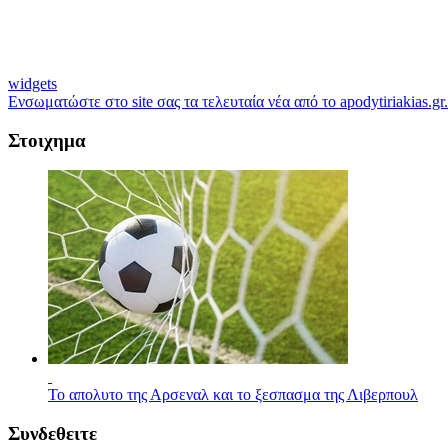
widgets
Ενσωματώστε στο site σας τα τελευταία νέα από το apodytiriakias.gr.
Στοιχημα
Το απολυτο της Αρσεναλ και το ξεσπασμα της Λιβερπουλ
Συνδεθειτε