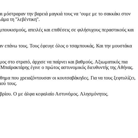
αι μόστραραν την βαρειά μαγκιά τους να ‘ουμε με το σακκάκι στον
μα τη ''λεβέντικη''.
μπουκισμούς, απειλές και επιθέσεις σε φιλήσυχους περαστικούς και
ν επάνω τους. Τους έφευγε όλος ο τσαμπουκάς. Και την μουστάκα
ος στο στρατό, άρχισε να παίρνει και βαθμούς. Αξιωματικός πια
Μπαϊρακτάρης έγινε ο πρώτος αστυνομικός διευθυντής της Αθήνας.
θημα που χρειαζόντουσαν οι κουτσαβάκηδες. Για να τους ξεφτυλίζει,
ιού τους.
μβρίου. Ο με άλφα κεφαλαίο Αστυνόμος. Αλησμόνητος.