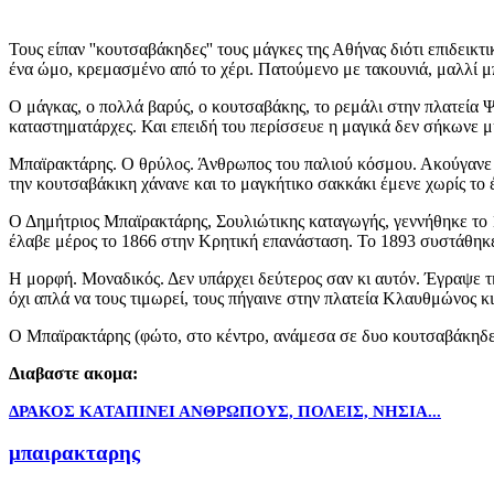
Τους είπαν ''κουτσαβάκηδες'' τους μάγκες της Αθήνας διότι επιδεικ
ένα ώμο, κρεμασμένο από το χέρι. Πατούμενο με τακουνιά, μαλλί μπ
Ο μάγκας, ο πολλά βαρύς, ο κουτσαβάκης, το ρεμάλι στην πλατεία 
καταστηματάρχες. Και επειδή του περίσσευε η μαγικά δεν σήκωνε μ
Μπαϊρακτάρης. Ο θρύλος. Άνθρωπος του παλιού κόσμου. Ακούγανε Μ
την κουτσαβάκικη χάνανε και το μαγκήτικο σακκάκι έμενε χωρίς το 
Ο Δημήτριος Μπαϊρακτάρης, Σουλιώτικης καταγωγής, γεννήθηκε το 18
έλαβε μέρος το 1866 στην Κρητική επανάσταση. Το 1893 συστάθηκε
Η μορφή. Μοναδικός. Δεν υπάρχει δεύτερος σαν κι αυτόν. Έγραψε τη
όχι απλά να τους τιμωρεί, τους πήγαινε στην πλατεία Κλαυθμώνος κι
Ο Μπαϊρακτάρης (φώτο, στο κέντρο, ανάμεσα σε δυο κουτσαβάκηδε
Διαβαστε ακομα:
ΔΡΑΚΟΣ ΚΑΤΑΠΙΝΕΙ ΑΝΘΡΩΠΟΥΣ, ΠΟΛΕΙΣ, ΝΗΣΙΑ...
μπαιρακταρης