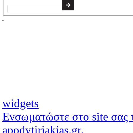
widgets
Ενσωματώστε στο site σας τ
apodytiriakias.gr.