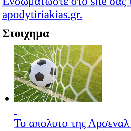
Ενσωματώστε στο site σας τ
apodytiriakias.gr.
Στοιχημα
Το απολυτο της Αρσεναλ