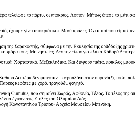
ρα τελείωσε το πάρτυ, οι απόκριες. Λοιπόν. Μήπως έπεσε το μάτι σας
οϊό, έχουμε γίνει αποκριάτικοι. Μασκαράδες. Όχι αυτοί που είμασταν.
μα.
ηση της Σαρακοστής, σύμφωνα με την Εκκλησία της ορθόδοξης χριστια
 κορμάρα τους. Με νηστείες. Δεν την είπαν για πλάκα Κάθαρά Δευτέρ
ικά. Χορταστικά. Μεζεκλήδικα. Και διάφορα πιάτα, ποικίλες μπουκιέ
Καθαρά Δευτέρα δεν φαινόταν... αεροπλάνο στον ουρανό(!), τόσοι πολλ
Παρέες κεφάτες με χορό, τραγούδι, φαγητό.
ινική Cumulus, που σημαίνει Σωρός, Αφθονία, Τέλος. Το τέλος της απο
έντια έγιναν στις Στήλες του Ολυμπίου Διός.
υλλογή Κωνσταντίνου Τρύπου- Αρχεία Μουσείου Μπενάκη.