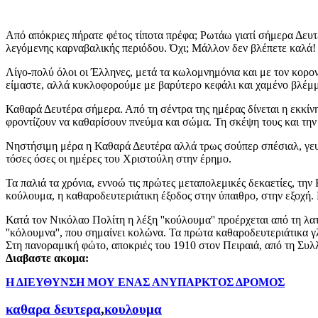
Από απόκριες πήρατε φέτος τίποτα πρέφα; Ρωτάω γιατί σήμερα Δευτέ
λεγόμενης καρναβαλικής περιόδου. Όχι; Μάλλον δεν βλέπετε καλά!
Λίγο-πολύ όλοι οι Έλληνες, μετά τα κωλομνημόνια και με τον κορον
είμαστε, αλλά κυκλοφορούμε με βαρύτερο κεφάλι και χαμένο βλέμ
Καθαρά Δευτέρα σήμερα. Από τη σέντρα της ημέρας δίνεται η εκκίν
φροντίζουν να καθαρίσουν πνεύμα και σώμα. Τη σκέψη τους και την
Νηστήσιμη μέρα η Καθαρά Δευτέρα αλλά τρως σούπερ σπέσιαλ, γευστ
τόσες όσες οι ημέρες του Χριστούλη στην έρημο.
Τα παλιά τα χρόνια, εννοώ τις πρώτες μεταπολεμικές δεκαετίες, την 
κούλουμα, η καθαροδευτεριάτικη έξοδος στην ύπαιθρο, στην εξοχή. 
Κατά τον Νικόλαο Πολίτη η λέξη ''κούλουμα'' προέρχεται από τη λατ
''κόλουμνα'', που σημαίνει κολώνα. Τα πρώτα καθαροδευτεριάτικα γλ
Στη πανοραμική φώτο, αποκριές του 1910 στον Πειραιά, από τη Σ
Διαβαστε ακομα:
Η ΔΙΕΥΘΥΝΣΗ ΜΟΥ ΕΝΑΣ ΑΝΥΠΑΡΚΤΟΣ ΔΡΟΜΟΣ
καθαρα δευτερα
,
κουλουμα