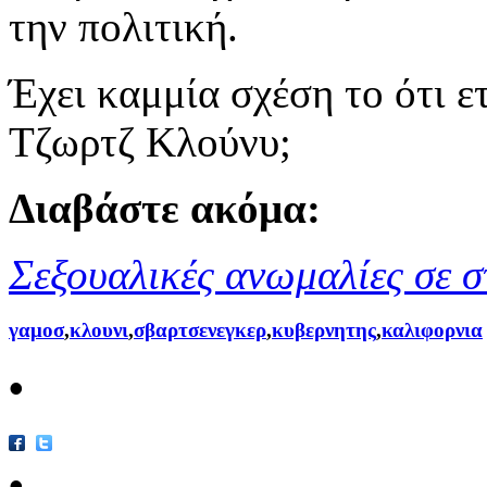
την πολιτική.
Έχει καμμία σχέση το ότι ε
Τζωρτζ Κλούνυ;
Διαβάστε ακόμα:
Σεξουαλικές ανωμαλίες σε 
γαμοσ
,
κλουνι
,
σβαρτσενεγκερ
,
κυβερνητης
,
καλιφορνια
•
•