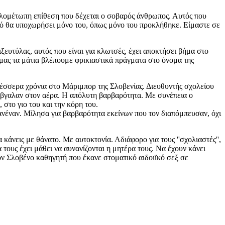
ν ολομέτωπη επίθεση που δέχεται ο σοβαρός άνθρωπος. Αυτός που
ακό θα υποχωρήσει μόνο του, όπως μόνο του προκλήθηκε. Είμαστε σε
ξευτύλας, αυτός που είναι για κλωτσές, έχει αποκτήσει βήμα στο
 μας τα μάτια βλέπουμε φρικιαστικά πράγματα στο όνομα της
τέσσερα χρόνια στο Μάριμπορ της Σλοβενίας. Διευθυντής σχολείου
 έβγαλαν στον αέρα. Η απόλυτη βαρβαρότητα. Με συνέπεια ο
στο γιο του και την κόρη του.
ανέναν. Μίλησα για βαρβαρότητα εκείνων που τον διαπόμπευσαν, όχι
 κάνεις με θάνατο. Με αυτοκτονία. Αδιάφορο για τους ''σχολιαστές'',
 τους έχει μάθει να αυνανίζονται η μητέρα τους. Να έχουν κάνει
ον Σλοβένο καθηγητή που έκανε στοματικό αιδοιϊκό σεξ σε