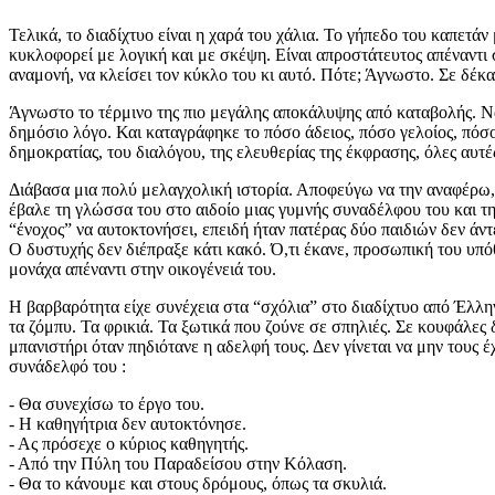
Τελικά, το διαδίχτυο είναι η χαρά του χάλια. Το γήπεδο του καπετ
κυκλοφορεί με λογική και με σκέψη. Είναι απροστάτευτος απέναντι
αναμονή, να κλείσει τον κύκλο του κι αυτό. Πότε; Άγνωστο. Σε δέκα 
Άγνωστο το τέρμινο της πιο μεγάλης αποκάλυψης από καταβολής. Ναι,
δημόσιο λόγο. Και καταγράφηκε το πόσο άδειος, πόσο γελοίος, πόσ
δημοκρατίας, του διαλόγου, της ελευθερίας της έκφρασης, όλες αυτέ
Διάβασα μια πολύ μελαγχολική ιστορία. Αποφεύγω να την αναφέρω, 
έβαλε τη γλώσσα του στο αιδοίο μιας γυμνής συναδέλφου του και τ
“ένοχος” να αυτοκτονήσει, επειδή ήταν πατέρας δύο παιδιών δεν άντ
Ο δυστυχής δεν διέπραξε κάτι κακό. Ό,τι έκανε, προσωπική του υπ
μονάχα απέναντι στην οικογένειά του.
Η βαρβαρότητα είχε συνέχεια στα “σχόλια” στο διαδίχτυο από Έλληνες
τα ζόμπυ. Τα φρικιά. Τα ξωτικά που ζούνε σε σπηλιές. Σε κουφάλες δ
μπανιστήρι όταν πηδιότανε η αδελφή τους. Δεν γίνεται να μην τους
συνάδελφό του :
- Θα συνεχίσω το έργο του.
- Η καθηγήτρια δεν αυτοκτόνησε.
- Ας πρόσεχε ο κύριος καθηγητής.
- Από την Πύλη του Παραδείσου στην Κόλαση.
- Θα το κάνουμε και στους δρόμους, όπως τα σκυλιά.