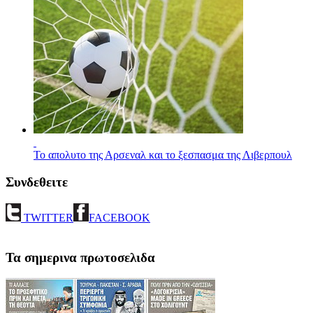
Το απολυτο της Αρσεναλ και το ξεσπασμα της Λιβερπουλ
Συνδεθειτε
TWITTER
FACEBOOK
Τα σημερινα πρωτοσελιδα