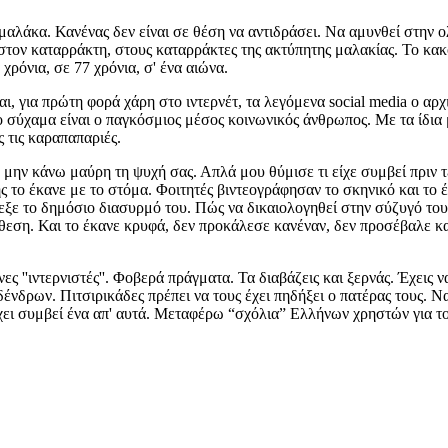
άν μαλάκα. Κανένας δεν είναι σε θέση να αντιδράσει. Να αμυνθεί στη
 στον καταρράκτη, στους καταρράκτες της ακτύπητης μαλακίας. Το κ
χρόνια, σε 77 χρόνια, σ' ένα αιώνα.
 για πρώτη φορά χάρη στο ιντερνέτ, τα λεγόμενα social media ο αρχι
ο σύχαμα είναι ο παγκόσμιος μέσος κοινωνικός άνθρωπος. Με τα ίδια
ς τις καραπαπαριές.
μην κάνω μαύρη τη ψυχή σας. Απλά μου θύμισε τι είχε συμβεί πριν 
ης το έκανε με το στόμα. Φοιτητές βιντεογράφησαν το σκηνικό και το
εξε το δημόσιο διασυρμό του. Πώς να δικαιολογηθεί στην σύζυγό του, 
όθεση. Και το έκανε κρυφά, δεν προκάλεσε κανέναν, δεν προσέβαλε κ
 ''ιντερνιστές''. Φοβερά πράγματα. Τα διαβάζεις και ξερνάς. Έχεις να
ένδρων. Πιτσιρικάδες πρέπει να τους έχει πηδήξει ο πατέρας τους. Να
 έχει συμβεί ένα απ' αυτά. Μεταφέρω “σχόλια” Ελλήνων χρηστών για τ