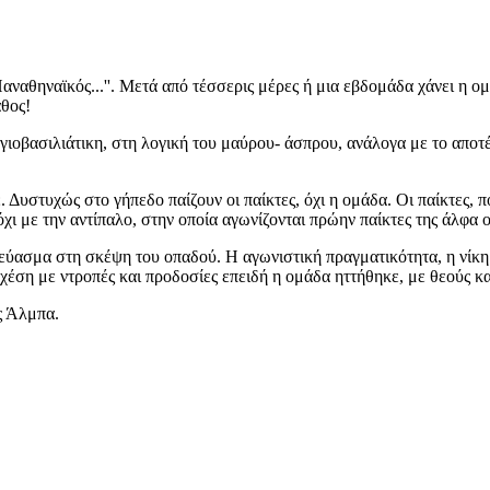
αναθηναϊκός...''. Μετά από τέσσερις μέρες ή μια εβδομάδα χάνει η ομ
άθος!
 αγιοβασιλιάτικη, στη λογική του μαύρου- άσπρου, ανάλογα με το αποτέ
έ. Δυστυχώς στο γήπεδο παίζουν οι παίκτες, όχι η ομάδα. Οι παίκτες, 
χι με την αντίπαλο, στην οποία αγωνίζονται πρώην παίκτες της άλφα 
ασμα στη σκέψη του οπαδού. Η αγωνιστική πραγματικότητα, η νίκη κα
σχέση με ντροπές και προδοσίες επειδή η ομάδα ηττήθηκε, με θεούς κ
ς Άλμπα.