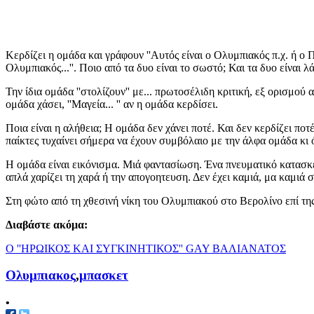
Κερδίζει η ομάδα και γράφουν ''Αυτός είναι ο Ολυμπιακός π.χ. ή ο Π
Ολυμπιακός...''. Ποιο από τα δυο είναι το σωστό; Και τα δυο είναι λ
Την ίδια ομάδα ''στολίζουν'' με... πρωτοσέλιδη κριτική, εξ ορισμού
ομάδα χάσει, ''Μαγεία... '' αν η ομάδα κερδίσει.
Ποια είναι η αλήθεια; Η ομάδα δεν χάνει ποτέ. Και δεν κερδίζει ποτ
παίκτες τυχαίνει σήμερα να έχουν συμβόλαιο με την άλφα ομάδα κι ό
Η ομάδα είναι εικόνισμα. Μιά φαντασίωση. Ένα πνευματικό κατασκεύ
απλά χαρίζει τη χαρά ή την απογοητευση. Δεν έχει καμιά, μα καμιά 
Στη φώτο από τη χθεσινή νίκη του Ολυμπιακού στο Βερολίνο επί τη
Διαβάστε ακόμα:
Ο ''ΗΡΩΙΚΟΣ ΚΑΙ ΣΥΓΚΙΝΗΤΙΚΟΣ'' GAY ΒΑΛΙΑΝΑΤΟΣ
Ολυμπιακος
,
μπασκετ
•