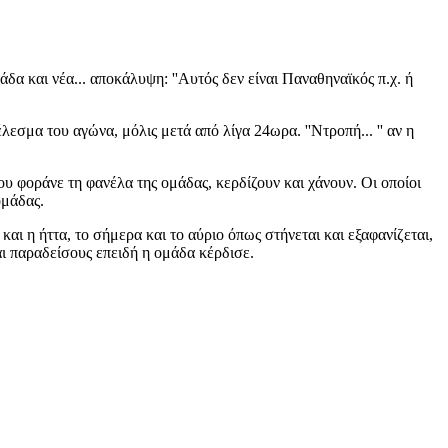
άδα και νέα... αποκάλυψη: ''Αυτός δεν είναι Παναθηναϊκός π.χ. ή
λεσμα του αγώνα, μόλις μετά από λίγα 24ωρα. ''Ντροπή... '' αν η
που φοράνε τη φανέλα της ομάδας, κερδίζουν και χάνουν. Οι οποίοι
ομάδας.
ι η ήττα, το σήμερα και το αύριο όπως στήνεται και εξαφανίζεται,
αι παραδείσους επειδή η ομάδα κέρδισε.