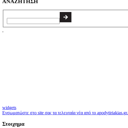
ΑΝΑΖΗΤΗΣΗ
widgets
Ενσωματώστε στο site σας τα τελευταία νέα από το apodytiriakias.gr.
Στοιχημα