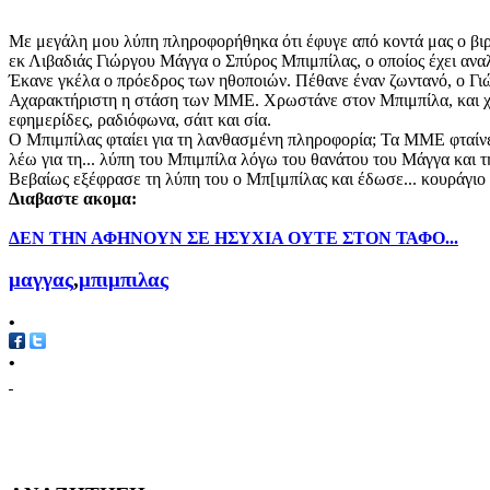
Με μεγάλη μου λύπη πληροφορήθηκα ότι έφυγε από κοντά μας ο βιρτου
εκ Λιβαδιάς Γιώργου Μάγγα ο Σπύρος Μπιμπίλας, ο οποίος έχει αν
Έκανε γκέλα ο πρόεδρος των ηθοποιών. Πέθανε έναν ζωντανό, ο Γιώρ
Αχαρακτήριστη η στάση των ΜΜΕ. Χρωστάνε στον Μπιμπίλα, και χρήμ
εφημερίδες, ραδιόφωνα, σάιτ και σία.
Ο Μπιμπίλας φταίει για τη λανθασμένη πληροφορία; Τα ΜΜΕ φταίνε 
λέω για τη... λύπη του Μπιμπίλα λόγω του θανάτου του Μάγγα και 
Βεβαίως εξέφρασε τη λύπη του ο Μπ[ιμπίλας και έδωσε... κουράγιο 
Διαβαστε ακομα:
ΔΕΝ ΤΗΝ ΑΦΗΝΟΥΝ ΣΕ ΗΣΥΧΙΑ ΟΥΤΕ ΣΤΟΝ ΤΑΦΟ...
μαγγας
,
μπιμπιλας
•
•