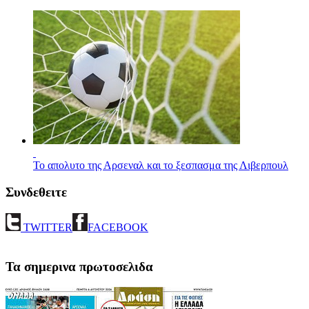
Το απολυτο της Αρσεναλ και το ξεσπασμα της Λιβερπουλ
Συνδεθειτε
TWITTER
FACEBOOK
Τα σημερινα πρωτοσελιδα