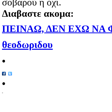
σοβαρού ή όχι.
Διαβαστε ακομα:
ΠΕΙΝΑΩ, ΔΕΝ ΕΧΩ ΝΑ Φ
θεοδωριδου
•
•