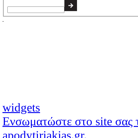
widgets
Ενσωματώστε στο site σας τ
apodytiriakias.gr.