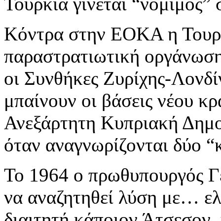
Τουρκία γίνεται “νόμιμος” 
Κόντρα στην ΕΟΚΑ η Τουρκί
παραστρατιωτική οργάνωση
οι Συνθήκες Ζυρίχης-Λονδίν
μπαίνουν οι βάσεις νέου κ
Ανεξάρτητη Κυπριακή Δημο
όταν αναγνωρίζονται δύο “κ
Το 1964 ο πρωθυπουργός Γ
να αναζητηθεί λύση με… ελ
διαιτητή κάποιον Άτσεσον