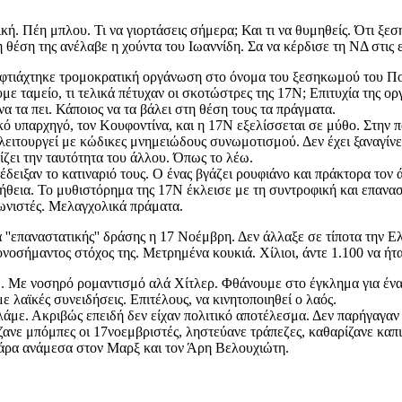
ή. Πέη μπλου. Τι να γιορτάσεις σήμερα; Και τι να θυμηθείς. Ότι ξεσ
τη θέση της ανέλαβε η χούντα του Ιωαννίδη. Σα να κέρδισε τη ΝΔ σ
ή φτιάχτηκε τρομοκρατική οργάνωση στο όνομα του ξεσηκωμού του Πο
 ταμείο, τι τελικά πέτυχαν οι σκοτώστρες της 17Ν; Επιτυχία της ορ
να τα πει. Κάποιος να τα βάλει στη θέση τους τα πράγματα.
ικό υπαρχηγό, τον Κουφοντίνα, και η 17Ν εξελίσσεται σε μύθο. Σ
την 
λειτουργεί με κώδικες μνημειώδους συνωμοτισμού. Δεν έχει ξαναγίνε
ίζει την ταυτότητα του άλλου. Όπως το λέω.
δειξαν το κατιναριό τους. Ο ένας βγάζει ρουφιάνο και πράκτορα τον
θεια. Το μυθιστόρημα της 17Ν έκλεισε με τη συντροφική και επανασ
ωνιστές. Μελαγχολικά πράματα.
 ''επαναστατικής'' δράσης η 17 Νοέμβρη. Δεν άλλαξε σε τίποτα την Ελλ
οσήμαντος στόχος της. Μετρημένα κουκιά. Χίλιοι, άντε 1.100 να ήτα
 Ν. Με νοσηρό ρομαντισμό αλά Χίτλερ. Φθάνουμε στο έγκλημα για ένα
 λαϊκές συνειδήσεις. Επιτέλους, να κινητοποιηθεί ο λαός.
μιλάμε. Ακριβώς επειδή δεν είχαν πολιτικό αποτέλεσμα. Δεν παρήγαγ
άζανε μπόμπες οι 17νοεμβριστές, ληστεύανε τράπεζες, καθαρίζανε καπ
εβάρα ανάμεσα στον Μαρξ και τον Άρη Βελουχιώτη.