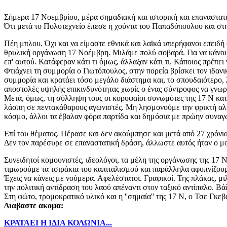
Σήμερα 17 Νοεμβρίου, μέρα σημαδιακή και ιστορική και επαναστατικ
Ότι μετά το Πολυτεχνείο έπεσε η χούντα του Παπαδόπουλου και σ
Πέη μπλου. Όχι και να είμαστε εθνικά και λαϊκά υπερήφανοι επειδ
θρυλική οργάνωση 17 Νοέμβρη. Μιλάμε πολύ σοβαρά. Για να κάνουμε
επ' αυτού. Κατάφεραν κάτι τι όμως, άλλαξαν κάτι τι. Κάποιος πρέπει 
Φτιάχνει τη συμμορία ο Γιωτόπουλος, στην πορεία βρίσκει τον ιδαν
συμμορία και κρατάει τόσο μεγάλο διάστημα και, το σπουδαιότερο, 
αποστολές υψηλής επικινδυνότητας χωρίς ο ένας σύντροφος να γνωρ
Μετά, όμως, τη σύλληψη τους οι κορυφαίοι συνωμότες της 17 Ν κατέ
λάσπη σε πεντακάθαρους αγωνιστές. Μη λησμονούμε την φρικτή αλή
κόσμο, άλλοι τα έβαλαν φόρα παρτίδα και δημόσια με πρώην συναγ
Επί του θέματος. Π
έρασε και δεν ακούμπησε κ
αι μετά από 27 χρόνια
Δεν τον παρέσυρε σε επαναστατική δράση, άλλωστε αυτός ήταν ο μον
Σ
υνειδητοί κομουνιστές, ιδεολόγοι, τα μέλη της οργάνωσης της 17
τιμωρούμε τα τσιράκια του καπιταλισμού και παράλληλα αφυπνίζουμε
Έχεις να κάνεις με νούμερα. Αφελέστατοι. Γραφικοί. Της πλάκας, 
την πολιτική αντίδραση του λαού απέναντι στον ταξικό αντίπαλο. Β
Στη φώτο, τρομοκρατικό υλικό και η ''σημαία'' της 17 Ν, ο Τσε Γκ
Διαβαστε ακομα:
ΚΡΑΤΑΕΙ Η ΙΔΙΑ ΚΟΛΩΝΙΑ...