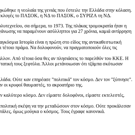
ηκώθηκε η νεολαία της γενιάς που έστειλε την Ελλάδα στην κόλαση.
τις εκλογές το ΠΑΣΟΚ, η ΝΔ το ΠΑΣΟΚ, ο ΣΥΡΙΖΑ τη ΝΔ.
λυτεχνείου, σα σήμερα, το 1973. Της πλάκας τρομοκρατία ήταν η
γάνωσης να παραμένουν ασύλληπτοι για 27 χρόνια, καμιά αντίρρηση
παγκόσμια Ιστορία ε
ίναι η πρώτη
στο είδος της
αντικαθεστωτική
ι τέτοιο πράμα. Να δολοφονούν, να πραγματοποιούν όλες τις
 άλλον. Από τέτοια όσα θες αν πλησιάσεις το παρελθόν του ΚΚΕ. Η
τατική τους ξεφτύλα. Άλλοι μετάνοιωσαν ότι τζάμπα σκότωσαν
άδα. Ούτε καν επηρέασε ''πολιτικά'' τον κόσμο. Δεν τον ''ξύπνησε''.
ν οι κρυφοί θαυμαστές, το ακροατήριο της.
ν καλύτερο κόσμο. Δεν είμαστε δολοφόνοι, είμαστε εκτελεστές,
αν πολιτική σκέψη να την μεταδώσουν στον κόσμο. Ούτε προκάλεσαν
ιτάλες, όμως μούγκα ο κόσμος. Τους έγραφε κανονικά.