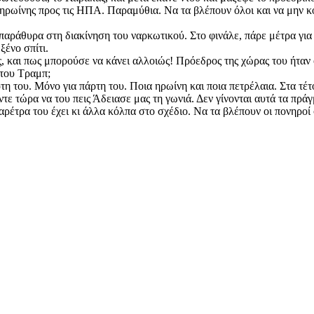
 ηρωίνης προς τις ΗΠΑ. Παραμύθια. Να τα βλέπουν όλοι και να μην κ
α παράθυρα στη διακίνηση του ναρκωτικού. Στο φινάλε, πάρε μέτρα γι
ξένο σπίτι.
και πως μπορούσε να κάνει αλλοιώς! Πρόεδρος της χώρας του ήταν ο 
α του Τραμπ;
τη του. Μόνο για πάρτη του. Ποια ηρωίνη και ποια πετρέλαια. Στα τέτο
ε τώρα να του πεις Άδειασε μας τη γωνιά. Δεν γίνονται αυτά τα πρά
αρέτρα του έχει κι άλλα κόλπα στο σχέδιο. Να τα βλέπουν οι πονηροί