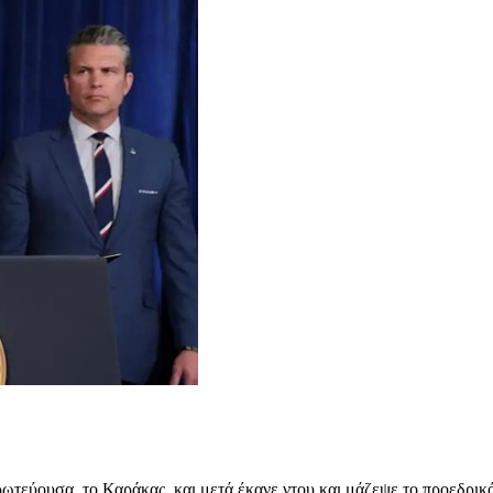
ωτεύουσα, το Καράκας, και μετά έκανε ντου και μάζεψε το προεδρικ