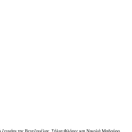
ό ζευγάρι της Βενεζουέλας, Σήλια Φλόρες και Νικολά Μαδούρο.