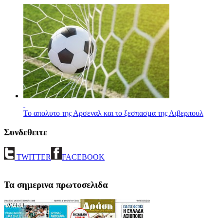
Το απολυτο της Αρσεναλ και το ξεσπασμα της Λιβερπουλ
Συνδεθειτε
TWITTER
FACEBOOK
Τα σημερινα πρωτοσελιδα