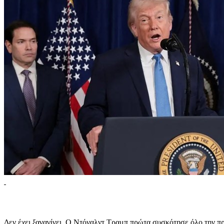
Δεν έχει ξαναγίνει. Ο Ντόναλντ Τραμπ πρώτα συσκότησε όλο την πρ