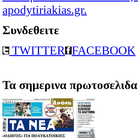
apodytiriakias.gr.
Συνδεθειτε
TWITTER
FACEBOOK
Τα σημερινα πρωτοσελιδα