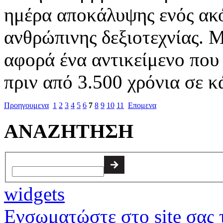
ημέρα αποκάλυψης ενός ακ
ανθρώπινης δεξιοτεχνίας. 
αφορά ένα αντικείμενο που
πριν από 3.500 χρόνια σε κά
Προηγουμενα
1
2
3
4
5
6
7
8
9
10
11
Επομενα
ΑΝΑΖΗΤΗΣΗ
widgets
Ενσωματώστε στο site σας τ