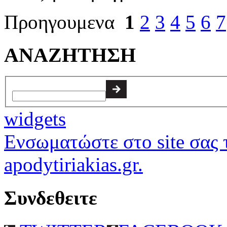
Προηγουμενα
1
2
3
4
5
6
7
ΑΝΑΖΗΤΗΣΗ
widgets
Ενσωματώστε στο site σας τ
apodytiriakias.gr.
Συνδεθειτε