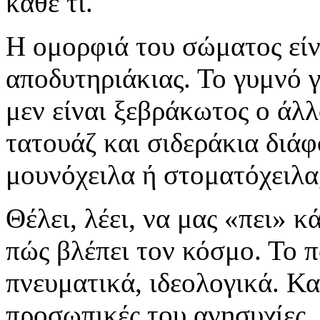
κάθε τι.
Η ομορφιά του σώματος είνα
αποδυτηριάκιας. Το γυμνό γ
μεν είναι ξεβράκωτος ο άλ
τατουάζ και σιδεράκια διά
μουνόχειλα ή στοματόχειλα,
Θέλει, λέει, να μας «πει» 
πώς βλέπει τον κόσμο. Το π
πνευματικά, ιδεολογικά. Κα
προσωπικές του ανησυχίες, τ