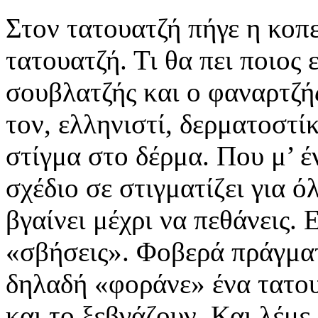
Στον τατουατζή πήγε η κοπ
τατουατζή. Τι θα πει ποιος ε
σουβλατζής και ο φαναρτζής
τον, ελληνιστί, δερματοστί
στίγμα στο δέρμα. Που μ’ έ
σχέδιο σε στιγματίζει για ό
βγαίνει μέχρι να πεθάνεις. 
«σβήσεις». Φοβερά πράγμα
δηλαδή «φοράνε» ένα τατου
και το ξεβγάζουν. Και λέμε 