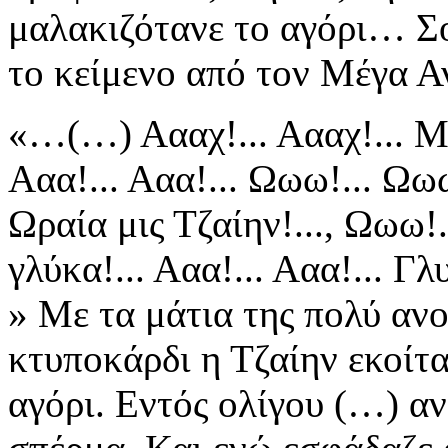
μαλακιζότανε το αγόρι… Σου
το κείμενο από τον Μέγα 
«…(…) Αααχ!... Αααχ!... Μις
Ααα!... Ααα!... Ωωω!... Ωωω
Ωραία μις Τζαίην!..., Ωωω!..
γλύκα!... Ααα!... Ααα!... Γ
» Με τα μάτια της πολύ αν
κτυποκάρδι η Τζαίην εκοίτα
αγόρι. Εντός ολίγου (…) αν