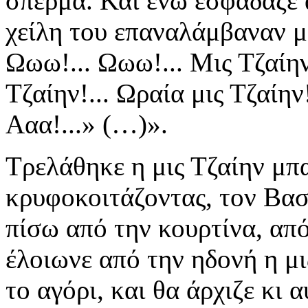
σπέρμα. Και ενώ εσφάδαζε 
χείλη του επαναλάμβαναν μ
Ωωω!... Ωωω!... Μις Τζαίην!
Τζαίην!... Ωραία μις Τζαίην!
Ααα!...» (…)».
Τρελάθηκε η μις Τζαίην μπα
κρυφοκοιτάζοντας, τον Βασ
πίσω από την κουρτίνα, απ
έλοιωνε από την ηδονή η μι
το αγόρι, και θα άρχιζε κι 