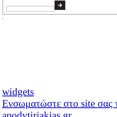
widgets
Ενσωματώστε στο site σας τ
apodytiriakias.gr.