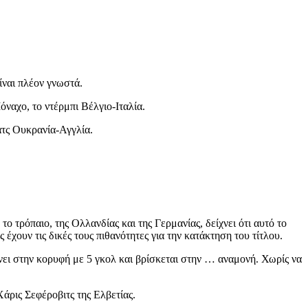
ίναι πλέον γνωστά.
ναχο, το ντέρμπι Βέλγιο-Ιταλία.
ατς Ουκρανία-Αγγλία.
τρόπαιο, της Ολλανδίας και της Γερμανίας, δείχνει ότι αυτό το
χουν τις δικές τους πιθανότητες για την κατάκτηση του τίτλου.
νει στην κορυφή με 5 γκολ και βρίσκεται στην … αναμονή. Χωρίς να
Χάρις Σεφέροβιτς της Ελβετίας.