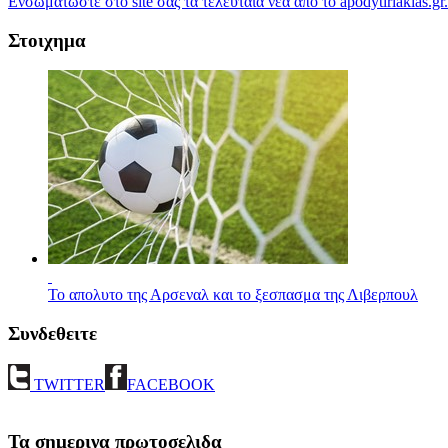
Ενσωματώστε στο site σας τα τελευταία νέα από το apodytiriakias.gr.
Στοιχημα
Το απολυτο της Αρσεναλ και το ξεσπασμα της Λιβερπουλ
Συνδεθειτε
TWITTER
FACEBOOK
Τα σημερινα πρωτοσελιδα