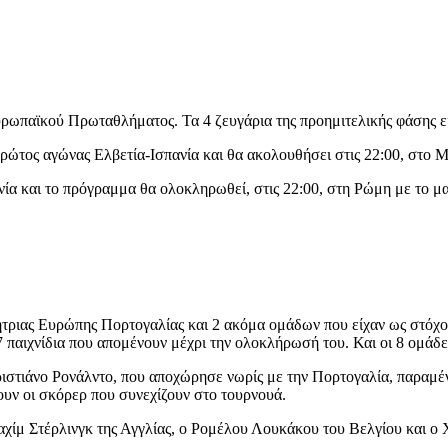
ρωπαϊκού Πρωταθλήματος. Τα 4 ζευγάρια της προημιτελικής φάσης ε
ρώτος αγώνας Ελβετία-Ισπανία και θα ακολουθήσει στις 22:00, στο Μό
Δανία και το πρόγραμμα θα ολοκληρωθεί, στις 22:00, στη Ρώμη με το μ
ας Ευρώπης Πορτογαλίας και 2 ακόμα ομάδων που είχαν ως στόχο το 
αιχνίδια που απομένουν μέχρι την ολοκλήρωσή του. Και οι 8 ομάδες έ
ριστιάνο Ρονάλντο, που αποχώρησε νωρίς με την Πορτογαλία, παραμέ
σουν οι σκόρερ που συνεχίζουν στο τουρνουά.
Ραχίμ Στέρλινγκ της Αγγλίας, ο Ρομέλου Λουκάκου του Βελγίου και ο 