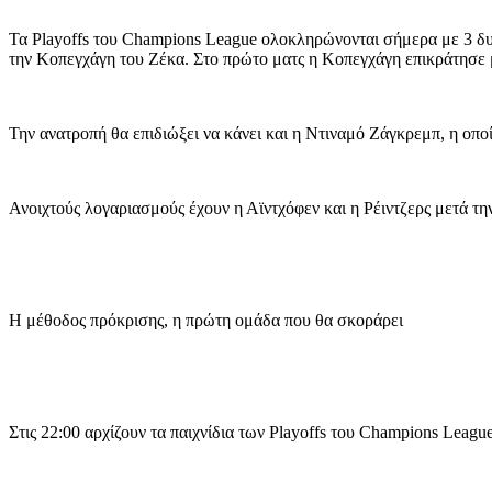
Τα
Playoffs
του
Champions
League
ολοκληρώνονται σήμερα με 3 δυ
την Κοπεγχάγη του Ζέκα. Στο πρώτο ματς η Κοπεγχάγη επικράτησε μ
Την ανατροπή θα επιδιώξει να κάνει και η Ντιναμό Ζάγκρεμπ, η οπο
Ανοιχτούς λογαριασμούς έχουν η Αϊντχόφεν και η Ρέιντζερς μετά τη
Η μέθοδος πρόκρισης, η πρώτη ομάδα που θα σκοράρει
Στις 22:00 αρχίζουν τα παιχνίδια των
Playoffs
του
Champions
Leagu