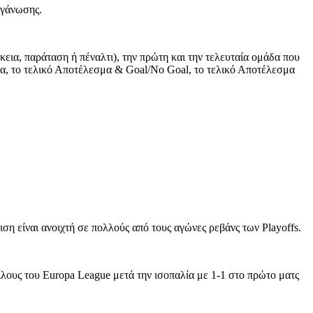
ργάνωσης.
κεια, παράταση ή πέναλτι), την πρώτη και την τελευταία ομάδα που
ία, το τελικό Αποτέλεσμα &
Goal
/
No
Goal
, το τελικό Αποτέλεσμα
ιση είναι ανοιχτή σε πολλούς από τους αγώνες ρεβάνς των
Playoffs
.
ίλους του
Europa
League
μετά την ισοπαλία με 1-1 στο πρώτο ματς