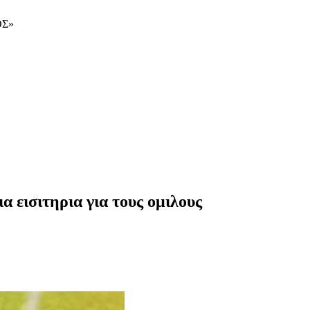
ΟΣ»
α εισιτηρια για τους ομιλους