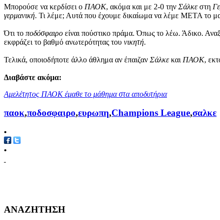
Μπορούσε να κερδίσει ο
ΠΑΟΚ
, ακόμα και με 2-0 την
Σάλκε
στη
Γε
γερμανική
. Τι λέμε; Αυτά που έχουμε δικαίωμα να λέμε ΜΕΤΑ το μα
Ότι το
ποδόσφαιρο
είναι πούστικο πράμα. Όπως το λέω. Άδικο. Αναξι
εκφράζει το βαθμό ανωτερότητας του
νικητή
.
Τελικά, οποιοδήποτε άλλο άθλημα αν έπαιζαν
Σάλκε
και
ΠΑΟΚ
, εκ
Διαβάστε ακόμα:
Αμελέτητος ΠΑΟΚ έμαθε το μάθημα στα αποδυτήρια
παοκ
,
ποδοσφαιρο
,
ευρωπη
,
Champions League
,
σαλκε
•
•
ΑΝΑΖΗΤΗΣΗ