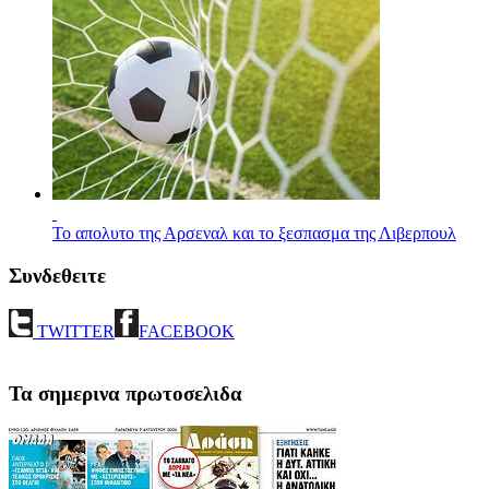
Το απολυτο της Αρσεναλ και το ξεσπασμα της Λιβερπουλ
Συνδεθειτε
TWITTER
FACEBOOK
Τα σημερινα πρωτοσελιδα