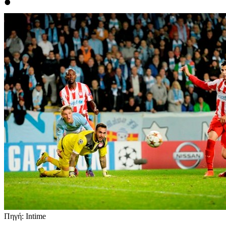
•
Πηγή: Intime