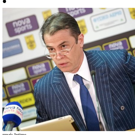
•
πηγή: Intime