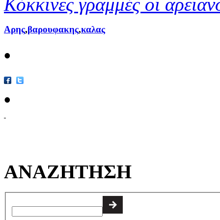
Κόκκινες γραμμές οι αρειαν
Αρης
,
βαρουφακης
,
καλας
•
•
ΑΝΑΖΗΤΗΣΗ