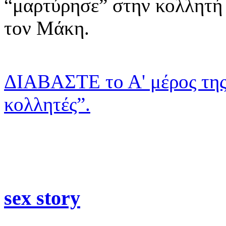
“μαρτύρησε” στην κολλητή 
τον Μάκη.
ΔΙΑΒΑΣTΕ το Α' μέρος της 
κολλητές”.
sex story