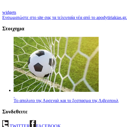
widgets
Ενσωματώστε στο site σας τα τελευταία νέα από το apodytiriakias.gr.
Στοιχημα
Το απολυτο της Αρσεναλ και το ξεσπασμα της Λιβερπουλ
Συνδεθειτε
TWITTER
FACEBOOK