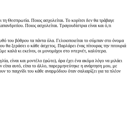
ρι τη Θεσπρωτία. Ποιος ασχολείται. Το κορίτσι δεν θα τράβαγε
ανδριτίου. Ποιος ασχολείται. Τραγουδίστρια είναι και ό,τι
υθό του βόθρου τα πάντα όλα. Γελοιοποιείται το σύμπαν στο όνομα
ου θα ξεράσει ο κάθε άσχετος. Παρλάρει ένας πίτουρας την πιτουριά
με καλά κι εκείνοι, οι μονομάχοι στο ιντερνέτ, καλύτερα.
γγλία, είναι και μοντέλο (φώτο), άρα έχει ένα ακόμα λόγο να μιλάει
εν είπα αυτό, είπα το άλλο, παρερμηνεύτηκε η ανάρτηση μου, με
υν το παιχνίδι του κάθε αναρμόδιου όταν σαλιαρίζει για τα πλέον