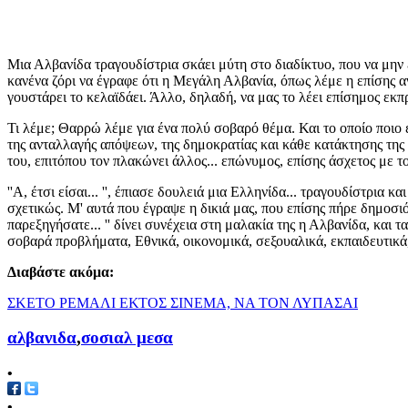
Μια Αλβανίδα τραγουδίστρια σκάει μύτη στο διαδίκτυο, που να μην έ
κανένα ζόρι να έγραφε ότι η Μεγάλη Αλβανία, όπως λέμε η επίσης α
γουστάρει το κελαϊδάει. Άλλο, δηλαδή, να μας το λέει επίσημος εκ
Τι λέμε; Θαρρώ λέμε για ένα πολύ σοβαρό θέμα. Και το οποίο ποιο 
της ανταλλαγής απόψεων, της δημοκρατίας και κάθε κατάκτησης της ε
του, επιτόπου τον πλακώνει άλλος... επώνυμος, επίσης άσχετος με το
''Α, έτσι είσαι... '', έπιασε δουλειά μια Ελληνίδα... τραγουδίστρια
σχετικώς. Μ' αυτά που έγραψε η δικιά μας, που επίσης πήρε δημοσιό
παρεξηγήσατε... '' δίνει συνέχεια στη μαλακία της η Αλβανίδα, και
σοβαρά προβλήματα, Εθνικά, οικονομικά, σεξουαλικά, εκπαιδευτικά, 
Διαβάστε ακόμα:
ΣΚΕΤΟ ΡΕΜΑΛΙ ΕΚΤΟΣ ΣΙΝΕΜΑ, ΝΑ ΤΟΝ ΛΥΠΑΣΑΙ
αλβανιδα
,
σοσιαλ μεσα
•
•