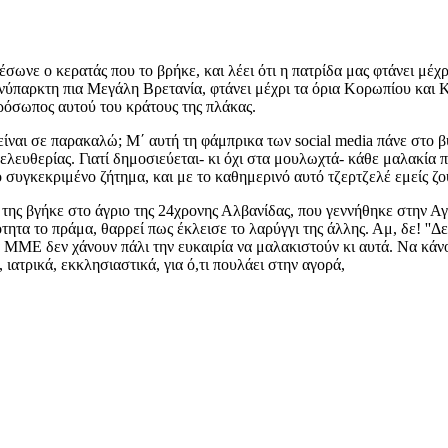
σωνε ο κερατάς που το βρήκε, και λέει ότι η πατρίδα μας φτάνει μέχ
νύπαρκτη πια Μεγάλη Βρετανία, φτάνει μέχρι τα όρια Κορωπίου και Καπ
πρόσωπος αυτού του κράτους της πλάκας.
είναι σε παρακαλώ; Μ΄ αυτή τη φάμπρικα των social media πάνε στο β
λευθερίας. Γιατί δημοσιεύεται- κι όχι στα μουλωχτά- κάθε μαλακία π
 συγκεκριμένο ζήτημα, και με το καθημερινό αυτό τζερτζελέ εμείς ζού
 και της βγήκε στο άγριο της 24χρονης Αλβανίδας, που γεννήθηκε στην Α
τητα το πράμα, θαρρεί πως έκλεισε το λαρύγγι της άλλης. Αμ, δε! ''Δ
 τα ΜΜΕ δεν χάνουν πάλι την ευκαιρία να μαλακιστούν κι αυτά. Να κάνο
ιατρικά, εκκλησιαστικά, για ό,τι πουλάει στην αγορά,