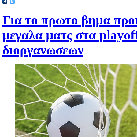
Για το πρωτο βημα προ
μεγαλα ματς στα playo
διοργανωσεων