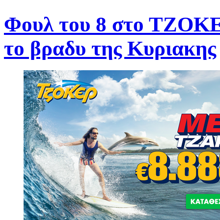
Φουλ του 8 στο ΤΖΟΚΕΡ
το βραδυ της Κυριακης