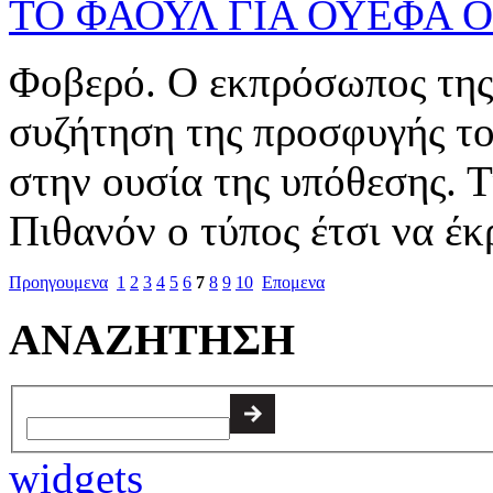
ΤΟ ΦΑΟΥΛ ΓΙΑ ΟΥΕΦΑ Ο
Φοβερό. Ο εκπρόσωπος τη
συζήτηση της προσφυγής τ
στην ουσία της υπόθεσης. Τ
Πιθανόν ο τύπος έτσι να έκ
Προηγουμενα
1
2
3
4
5
6
7
8
9
10
Επομενα
ΑΝΑΖΗΤΗΣΗ
widgets